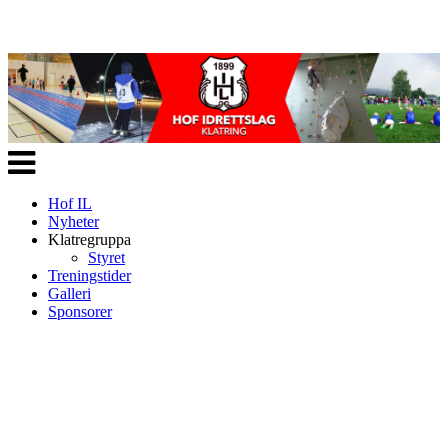
Veksle
navigasjon
Hof IL
Nyheter
Klatregruppa
Styret
Treningstider
Galleri
Sponsorer