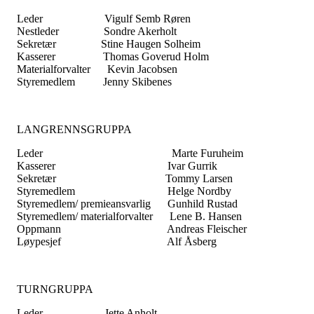
Leder Vigulf Semb Røren
Nestleder Sondre Akerholt
Sekretær Stine Haugen Solheim
Kasserer Thomas Goverud Holm
Materialforvalter Kevin Jacobsen
Styremedlem Jenny Skibenes
LANGRENNSGRUPPA
Leder Marte Furuheim
Kasserer Ivar Gurrik
Sekretær Tommy Larsen
Styremedlem Helge Nordby
Styremedlem/ premieansvarlig Gunhild Rustad
Styremedlem/ materialforvalter Lene B. Hansen
Oppmann Andreas Fleischer
Løypesjef Alf Åsberg
TURNGRUPPA
Leder Jette Anholt