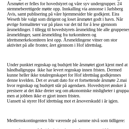
Årsmøtet er felles for hovedstyret og våre syv undergrupper. 24
stemmeberettigede møtte opp. Innkalling via annonse i Jarlsberg
Avis, samt publisering på våre hjemmesider ble godkjent. Eira
Weseth ble valgt som dirigent og loset årsmøtet godt i havn. Når
øvrige formaliteter var på plass var det tid for å lese gjennom
årsmeldinger. I tillegg til hovedstyrets årsmelding ble alle gruppene
årsmeldinger, samt årsmelding fra turkomiteen og
idrettsmerkekomiteen lest opp. Årsmeldingene vitner om stor
aktivitet på alle fronter, året gjennom i Hof idrettslag.
Under punktet regnskap og budsjett ble årsmøtet gjort kjent med at
håndballgruppa ikke har levert regnskap innen fristen. Dermed
kunne heller ikke totalregnskapet for Hof idrettslag godkjennes
denne kvelden. Det er avsatt dato for et fortsettende årsmøte 2.mai
hvor regnskap og budsjett står på agendaen. Hovedstyret ønsker å
presisere at det ikke dreier seg om økonomiske misligheter i gruppa
men at jobben ikke er gjort innen fristen.
Uansett så styrer Hof idrettslag mot et årsoverskudd i år igjen.
Medlemskontingenten blir værende på samme nivå som tidligere: