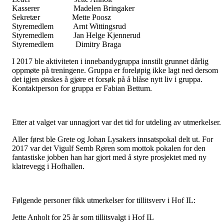
Kasserer Madelen Bringaker
Sekretær Mette Poosz
Styremedlem Arnt Wittingsrud
Styremedlem Jan Helge Kjennerud
Styremedlem Dimitry Braga
I 2017 ble aktiviteten i innebandygruppa innstilt grunnet dårlig
oppmøte på treningene. Gruppa er foreløpig ikke lagt ned dersom
det igjen ønskes å gjøre et forsøk på å blåse nytt liv i gruppa.
Kontaktperson for gruppa er Fabian Bettum.
Etter at valget var unnagjort var det tid for utdeling av utmerkelser.
Aller først ble Grete og Johan Lysakers innsatspokal delt ut. For
2017 var det Vigulf Semb Røren som mottok pokalen for den
fantastiske jobben han har gjort med å styre prosjektet med ny
klatrevegg i Hofhallen.
Følgende personer fikk utmerkelser for tillitsverv i Hof IL:
Jette Anholt for 25 år som tillitsvalgt i Hof IL