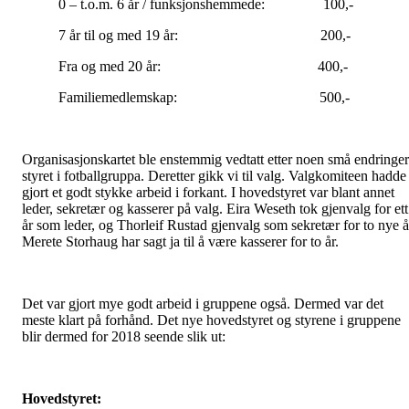
0 – t.o.m. 6 år / funksjonshemmede: 100,-
7 år til og med 19 år: 200,-
Fra og med 20 år: 400,-
Familiemedlemskap: 500,-
Organisasjonskartet ble enstemmig vedtatt etter noen små endringer
styret i fotballgruppa. Deretter gikk vi til valg. Valgkomiteen hadde
gjort et godt stykke arbeid i forkant. I hovedstyret var blant annet
leder, sekretær og kasserer på valg. Eira Weseth tok gjenvalg for ett
år som leder, og Thorleif Rustad gjenvalg som sekretær for to nye å
Merete Storhaug har sagt ja til å være kasserer for to år.
Det var gjort mye godt arbeid i gruppene også. Dermed var det
meste klart på forhånd. Det nye hovedstyret og styrene i gruppene
blir dermed for 2018 seende slik ut:
Hovedstyret: