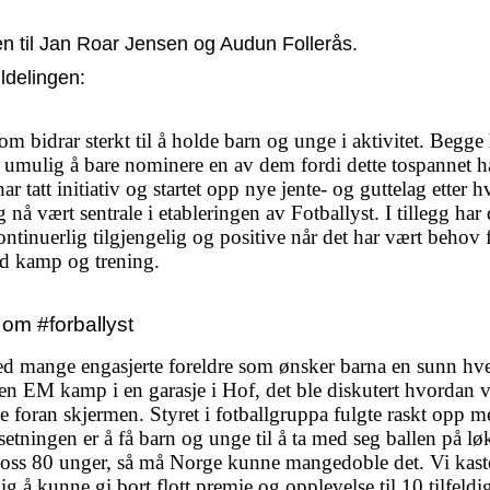
en til Jan Roar Jensen og Audun Follerås.
ildelingen:
som bidrar sterkt til å holde barn og unge i aktivitet. Begge
 er umulig å bare nominere en av dem fordi dette tospannet 
har tatt initiativ og startet opp nye jente- og guttelag etter
g nå vært sentrale i etableringen av Fotballyst. I tillegg har
tinuerlig tilgjengelig og positive når det har vært behov f
ed kamp og trening.
 om #forballyst
med mange engasjerte foreldre som ønsker barna en sunn hve
en EM kamp i en garasje i Hof, det ble diskutert hvordan vi 
e foran skjermen. Styret i fotballgruppa fulgte raskt opp m
etningen er å få barn og unge til å ta med seg ballen på løk
ss 80 unger, så må Norge kunne mangedoble det. Vi kaster 
g å kunne gi bort flott premie og opplevelse til 10 tilfeldi