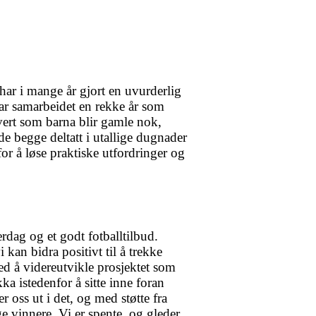
 har i mange år gjort en uvurderlig
har samarbeidet en rekke år som
 hvert som barna blir gamle nok,
 de begge deltatt i utallige dugnader
or å løse praktiske utfordringer og
rdag og et godt fotballtilbud.
kan bidra positivt til å trekke
ed å videreutvikle prosjektet som
ka istedenfor å sitte inne foran
oss ut i det, og med støtte fra
ge vinnere. Vi er spente, og gleder