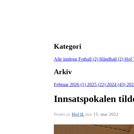
Kategori
Alle innlegg
Fotball (2)
Håndball (2)
Hof 
Arkiv
Februar 2026 (1)
2025 (22)
2024 (43)
202
Innsatspokalen tilde
Postet av
Hof IL
den
15. mar 2022