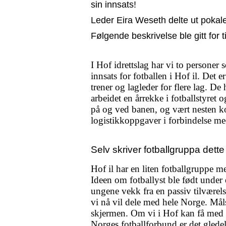
sin innsats!
Leder Eira Weseth delte ut pokal
Følgende beskrivelse ble gitt for t
I Hof idrettslag har vi to personer 
innsats for fotballen i Hof il. Det
trener og lagleder for flere lag. De 
arbeidet en årrekke i fotballstyret o
på og ved banen, og vært nesten kon
logistikkoppgaver i forbindelse m
Selv skriver fotballgruppa dette
Hof il har en liten fotballgruppe 
Ideen om fotballyst ble født under 
ungene vekk fra en passiv tilværels
vi nå vil dele med hele Norge. Måls
skjermen. Om vi i Hof kan få med o
Norges fotballforbund er det gledeli