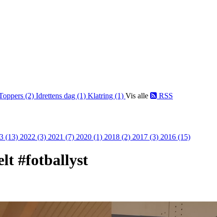
Toppers (2)
Idrettens dag (1)
Klatring (1)
Vis alle
RSS
3 (13)
2022 (3)
2021 (7)
2020 (1)
2018 (2)
2017 (3)
2016 (15)
lt #fotballyst