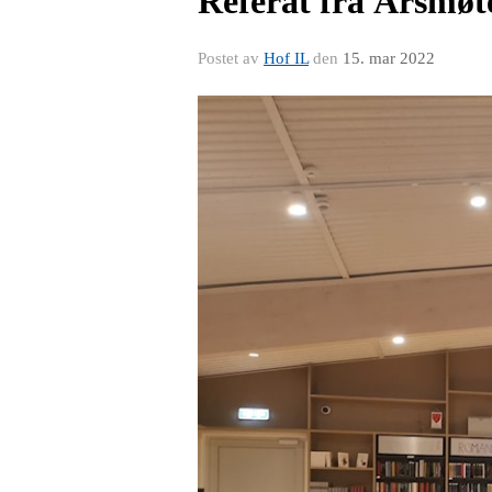
Referat fra Årsmøt
Postet av
Hof IL
den
15. mar 2022