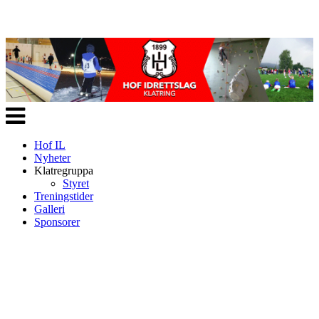
Veksle
navigasjon
Hof IL
Nyheter
Klatregruppa
Styret
Treningstider
Galleri
Sponsorer