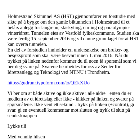
Holmestrand Skitunnel AS (HST) gjennomfører en forstudie med
sikte på å b
ygge om den gamle biltunnelen i Holmestrand til et
helårs anlegg for langrenn, skiskyting, curling og paraolympics
vinteridrett. Tunnelen eies av Vestfold fylkeskommune. Studien ska
være ferdig 15. september 2016 og vil danne grunnlaget for at HS
kan overta tunnelen.
En del av forstudien innholder en undersøkelse om bruker- og
besøksprofil som skal være besvart innen 1. mai 2016. Når du
trykket på linken nedenfor kommer du til noen få spørsmål som vi
ber deg svare på. Svarene bearbeides for oss av Senter for
Idrettsanlegg og Teknologi ved NTNU i Trondheim.
https://gudrunr.typeform.com/to/QEkXUo
Vi ber om at både aktive og ikke aktive i alle aldre - enten du er
medlem av et idrettslag eller ikke - klikker på linken og svarer på
spørsmålene. Ikke vent ett sekund - trykk på linken (+control), gi
svar, gi en eventuell kommentar mot slutten og trykk til slutt på
sende-knappen.
Lykke til!
Med vennlig hilsen