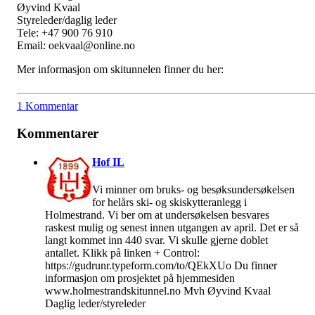
Øyvind Kvaal
Styreleder/daglig leder
Tele: +47 900 76 910
Email: oekvaal@online.no
Mer informasjon om skitunnelen finner du her:
1 Kommentar
Kommentarer
Hof IL
Vi minner om bruks- og besøksundersøkelsen
for helårs ski- og skiskytteranlegg i
Holmestrand. Vi ber om at undersøkelsen besvares
raskest mulig og senest innen utgangen av april. Det er så
langt kommet inn 440 svar. Vi skulle gjerne doblet
antallet. Klikk på linken + Control:
https://gudrunr.typeform.com/to/QEkXUo Du finner
informasjon om prosjektet på hjemmesiden
www.holmestrandskitunnel.no Mvh Øyvind Kvaal
Daglig leder/styreleder