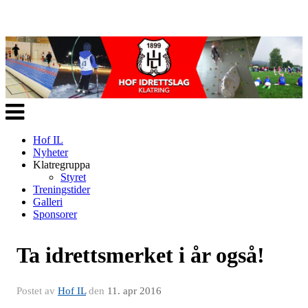
Veksle
navigasjon
Hof IL
Nyheter
Klatregruppa
Styret
Treningstider
Galleri
Sponsorer
Ta idrettsmerket i år også!
Postet av
Hof IL
den
11. apr 2016